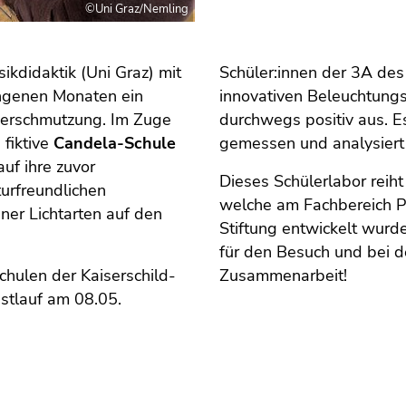
©Uni Graz/Nemling
kdidaktik (Uni Graz) mit
Schüler:innen der 3A d
ngenen Monaten ein
innovativen Beleuchtungs
verschmutzung. Im Zuge
durchwegs positiv aus. E
 fiktive
Candela-Schule
gemessen und analysiert 
uf ihre zuvor
Dieses Schülerlabor reiht
turfreundlichen
welche am Fachbereich Ph
er Lichtarten auf den
Stiftung entwickelt wur
für den Besuch und bei de
chulen der Kaiserschild-
Zusammenarbeit!
estlauf am 08.05.