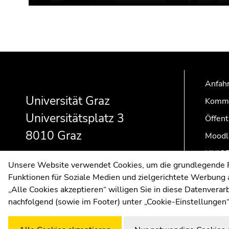
Beginn
Ende
Ende
des
dieses
dieses
Seitenbereichs:
Seitenbereichs.
Seitenbereichs.
Anfahr
Zusatzinformationen:
Zur
Zur
Universität Graz
Kommu
Übersicht
Übersicht
Universitätsplatz 3
Öffent
der
der
Seitenbereiche
Seitenbereiche
8010 Graz
Moodl
UNIGR
Unsere Website verwendet Cookies, um die grundlegende Fu
Funktionen für Soziale Medien und zielgerichtete Werbung a
„Alle Cookies akzeptieren“ willigen Sie in diese Datenvera
nachfolgend (sowie im Footer) unter „Cookie-Einstellungen“