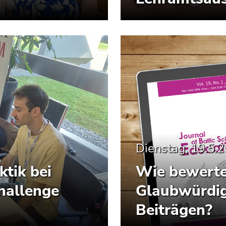
Dienstag, 19.5.
tik bei
Wie bewerte
Challenge
Glaubwürdig
Beiträgen?