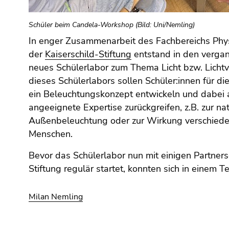
(Zugriffstaste
5)
Schüler beim Candela-Workshop (Bild: Uni/Nemling)
Zu
den
In enger Zusammenarbeit des Fachbereichs Physi
Seiteneinstellungen
der
Kaiserschild-Stiftung
entstand in den verga
(Benutzer/Sprache)
neues Schülerlabor zum Thema Licht bzw. Licht
(Zugriffstaste
dieses Schülerlabors sollen Schüler:innen für die
8)
ein Beleuchtungskonzept entwickeln und dabei a
Zur
angeeignete Expertise zurückgreifen, z.B. zur na
Suche
Außenbeleuchtung oder zur Wirkung verschieden
(Zugriffstaste
Menschen.
9)
Bevor das Schülerlabor nun mit einigen Partners
Ende
Stiftung regulär startet, konnten sich in einem T
dieses
Seitenbereichs.
Zur
Milan Nemling
Übersicht
der