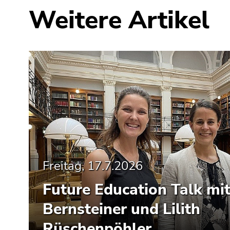
Seitenbereiche
Weitere Artikel
Freitag, 17.7.2026
Future Education Talk mi
Bernsteiner und Lilith
Rüschenpöhler