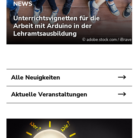
Seitenbereichs.
Zur
Übersicht
der
Seitenbereiche
Alle Neuigkeiten
Aktuelle Veranstaltungen