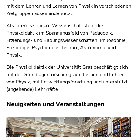
bestätigen
mit dem Lehren und Lernen von Physik in verschiedenen
Sie diesen
Zielgruppen auseinandersetzt.
Link.
Als interdisziplinäre Wissenschaft steht die
Beginn
Zum
Physikdidaktik im Spannungsfeld von Pädagogik,
des
Inhalt
Erziehungs- und Bildungswissenschaften, Philosophie,
Seitenbereichs:
(Zugriffstaste
Soziologie, Psychologie, Technik, Astronomie und
Seitenbereiche:
1)
Physik.
Zur
Positionsanzeige
Die Physikdidaktik der Universität Graz beschäftigt sich
(Zugriffstaste
mit der Grundlagenforschung zum Lernen und Lehren
2)
von Physik, mit Entwicklungsforschung und unterstützt
Zur
(angehende) Lehrkräfte.
Hauptnavigation
(Zugriffstaste
Neuigkeiten und Veranstaltungen
3)
Zur
Unternavigation
(Zugriffstaste