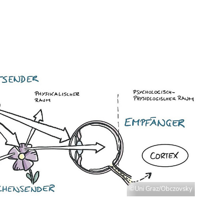
©Uni Graz/Obczovsky