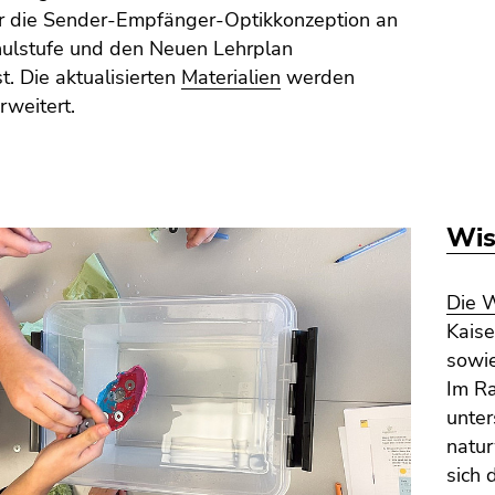
r die Sender-Empfänger-Optikkonzeption an
chulstufe und den Neuen Lehrplan
. Die aktualisierten
Materialien
werden
rweitert.
Wis
Die 
Kaise
sowie
Im Ra
unter
natu
sich 