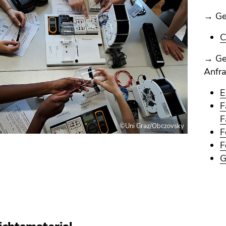
→ Ge
C
→ Geg
Anfra
E
F
F
©Uni Graz/Obczovsky
F
F
G