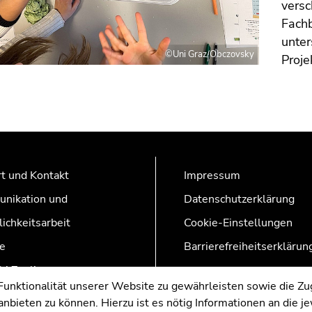
vers
Fachb
unter
©Uni Graz/Obczovsky
Proje
t und Kontakt
Impressum
nikation und
Datenschutzerklärung
lichkeitsarbeit
Cookie-Einstellungen
e
Barrierefreiheitserklärun
AZonline
nktionalität unserer Website zu gewährleisten sowie die Zug
nbieten zu können. Hierzu ist es nötig Informationen an die j