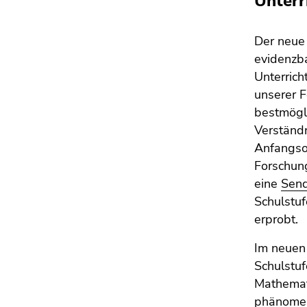
Unterr
Seitenbereichs.
Zur
Übersicht
Der neue 
der
evidenzba
Seitenbereiche
Unterrich
unserer F
bestmögli
Verständn
Anfangsop
Forschun
eine
Send
Schulstuf
erprobt.
Im neuen 
Schulstuf
Mathemat
phänomen