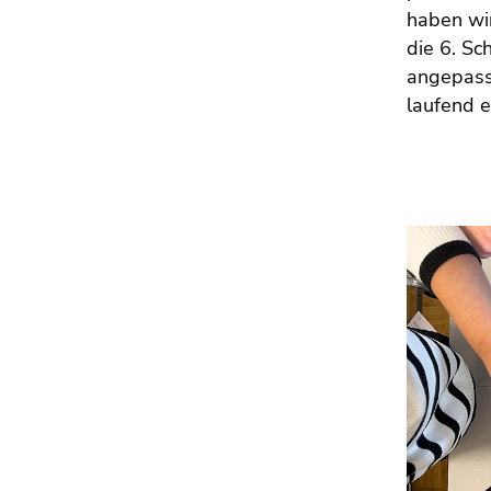
haben wi
die 6. S
angepasst
laufend e