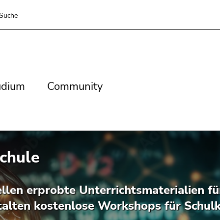
Suche
dium
Community
udium
Community
chule
llen erprobte Unterrichtsmaterialien f
talten kostenlose Workshops für Schul