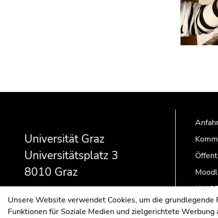
Beginn
Ende
Ende
des
dieses
dieses
Seitenbereichs:
Seitenbereichs.
Seitenbereichs.
Anfahr
Zusatzinformationen:
Zur
Zur
Universität Graz
Kommu
Übersicht
Übersicht
Universitätsplatz 3
Öffent
der
der
Seitenbereiche
Seitenbereiche
8010 Graz
Moodl
UNIGR
Unsere Website verwendet Cookies, um die grundlegende Fu
Funktionen für Soziale Medien und zielgerichtete Werbung a