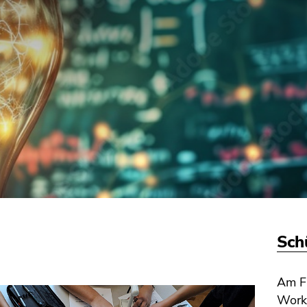
Sch
Am Fa
Work